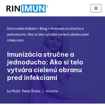
Preskočiť
na
obsah
Domovská stránka
»
Blog
»
Imunizácia stručne a
jednoducho: Ako si telo vytvára cielenú obranu pred
infekciami
Imunizácia stručne a
jednoducho: Ako si telo
vytvára cielenú obranu
pred infekciami
by
MUDr. Peter Širola
Imunita