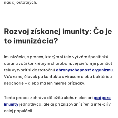
nás aj ostatných.
Rozvoj získanej imunity: Čo je
to imunizácia?
Imunizácia je proces, ktorým si telo vytvára špecifickú
obranu voči konkrétnym chorobám. Jej cieľom je pomôcť
telu vytvoriť si dostatočnú
obranyschopnosť organizmu
.
Vďaka nej človek po kontakte s vírusom alebo baktériou
neochorie – alebo má len mierne príznaky.
Tento proces zohráva dôležitú úlohu nielen pri
podpore
imunity
jednotlivca, ale aj pri znižovaní šírenia infekcií v
celej populácii.