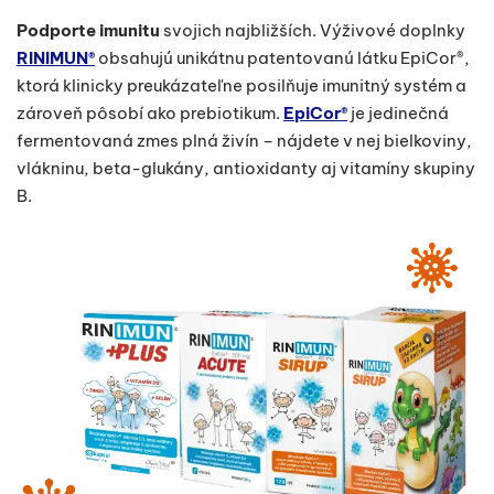
Podporte imunitu
svojich najbližších. Výživové doplnky
RINIMUN®
obsahujú unikátnu patentovanú látku EpiCor®,
ktorá klinicky preukázateľne posilňuje imunitný systém a
zároveň pôsobí ako prebiotikum.
EpiCor®
je jedinečná
fermentovaná zmes plná živín – nájdete v nej bielkoviny,
vlákninu, beta-glukány, antioxidanty aj vitamíny skupiny
B.