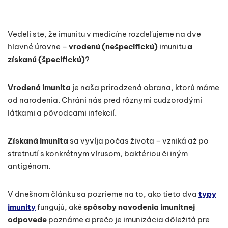
Vedeli ste, že imunitu v medicíne rozdeľujeme na dve
hlavné úrovne –
vrodenú (nešpecifickú)
imunitu
a
získanú (špecifickú)
?
Vrodená imunita
je naša prirodzená obrana, ktorú máme
od narodenia. Chráni nás pred rôznymi cudzorodými
látkami a pôvodcami infekcií.
Získaná imunita
sa vyvíja počas života – vzniká až po
stretnutí s konkrétnym vírusom, baktériou či iným
antigénom.
V dnešnom článku sa pozrieme na to, ako tieto dva
typy
imunity
fungujú, aké
spôsoby navodenia imunitnej
odpovede
poznáme a prečo je imunizácia dôležitá pre