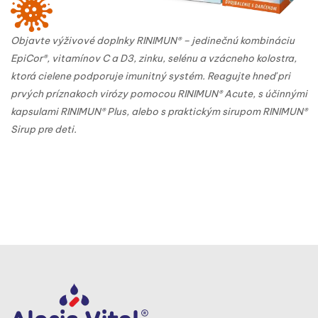
Objavte výživové doplnky RINIMUN® – jedinečnú kombináciu
EpiCor®, vitamínov C a D3, zinku, selénu a vzácneho kolostra,
ktorá cielene podporuje imunitný systém. Reagujte hneď pri
prvých príznakoch virózy pomocou RINIMUN® Acute, s účinnými
kapsulami RINIMUN® Plus, alebo s praktickým sirupom RINIMUN®
Sirup pre deti.