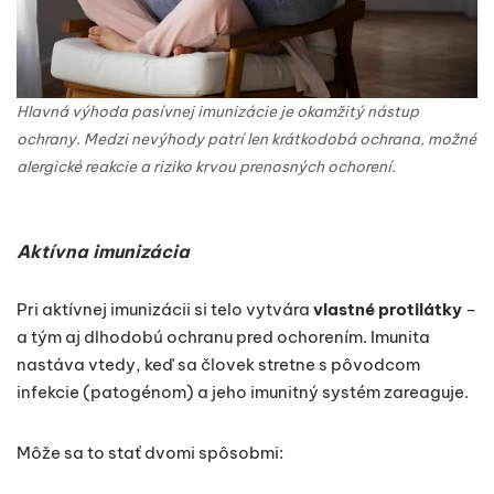
Hlavná výhoda pasívnej imunizácie je okamžitý nástup
ochrany. Medzi nevýhody patrí len krátkodobá ochrana, možné
alergické reakcie a riziko krvou prenosných ochorení.
Aktívna imunizácia
Pri aktívnej imunizácii si telo vytvára
vlastné protilátky
–
a tým aj dlhodobú ochranu pred ochorením. Imunita
nastáva vtedy, keď sa človek stretne s pôvodcom
infekcie (patogénom) a jeho imunitný systém zareaguje.
Môže sa to stať dvomi spôsobmi: