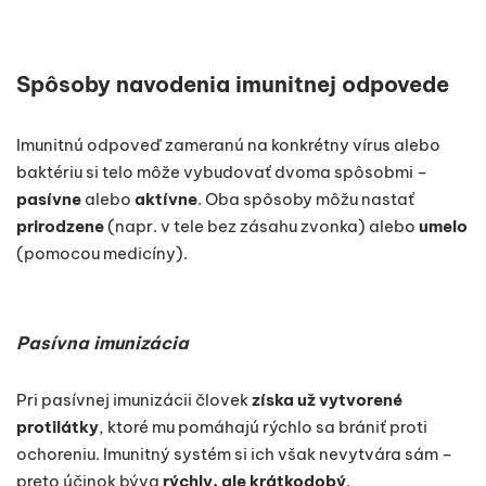
Spôsoby navodenia imunitnej odpovede
Imunitnú odpoveď zameranú na konkrétny vírus alebo
baktériu si telo môže vybudovať dvoma spôsobmi –
pasívne
alebo
aktívne
. Oba spôsoby môžu nastať
prirodzene
(napr. v tele bez zásahu zvonka) alebo
umelo
(pomocou medicíny).
Pasívna imunizácia
Pri pasívnej imunizácii človek
získa už vytvorené
protilátky
, ktoré mu pomáhajú rýchlo sa brániť proti
ochoreniu. Imunitný systém si ich však nevytvára sám –
preto účinok býva
rýchly, ale krátkodobý
.