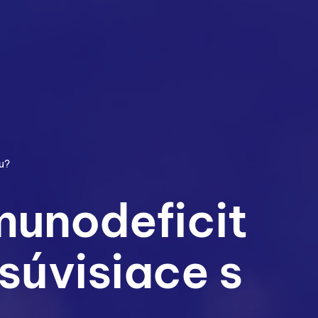
ou?
munodeficit
súvisiace s