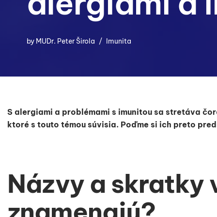
alergiami a 
by
MUDr. Peter Širola
Imunita
S alergiami a problémami s imunitou sa stretáva čor
ktoré s touto témou súvisia. Poďme si ich preto pred
Názvy a skratky v
znamenajú?