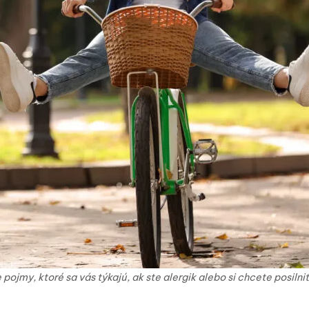
pojmy, ktoré sa vás týkajú, ak ste alergik alebo si chcete posilniť