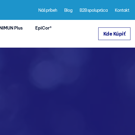
Náš príbeh
Blog
B2B spolupráca
Kontakt
NIMUN Plus
EpiCor®
Kde Kúpiť