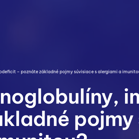
odeficit – poznáte základné pojmy súvisiace s alergiami a imunit
noglobulíny, i
ákladné pojmy 