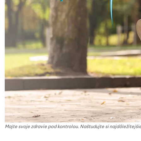
Majte svoje zdravie pod kontrolou. Naštudujte si najdôležitejšie 