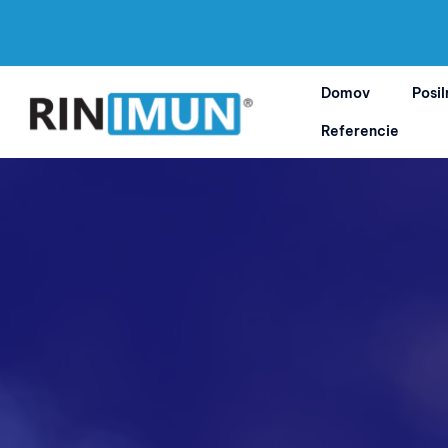
Preskočiť
na
Domov
Posil
obsah
Referencie