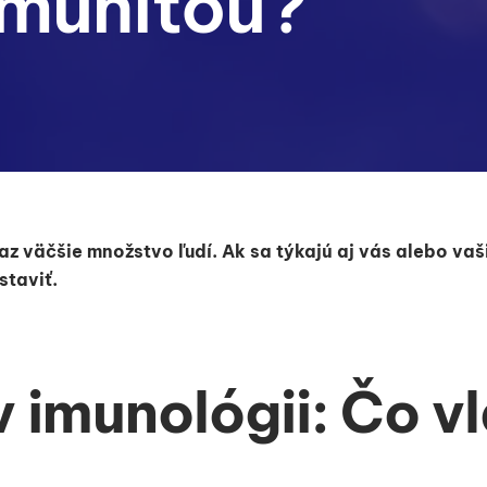
imunitou?
az väčšie množstvo ľudí. Ak sa týkajú aj vás alebo vaš
staviť.
 imunológii: Čo v