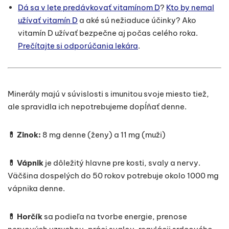
Dá sa v lete predávkovať vitamínom D
?
Kto by nemal
užívať vitamín D
a aké sú nežiaduce účinky? Ako
vitamín D užívať bezpečne aj počas celého roka.
Prečítajte si odporúčania lekára
.
Minerály majú v súvislosti s imunitou svoje miesto tiež,
ale spravidla ich nepotrebujeme dopĺňať denne.
💊 Zinok:
8 mg denne (ženy) a 11 mg (muži)
💊 Vápnik
je dôležitý hlavne pre kosti, svaly a nervy.
Väčšina dospelých do 50 rokov potrebuje okolo 1000 mg
vápnika denne.
💊 Horčík
sa podieľa na tvorbe energie, prenose