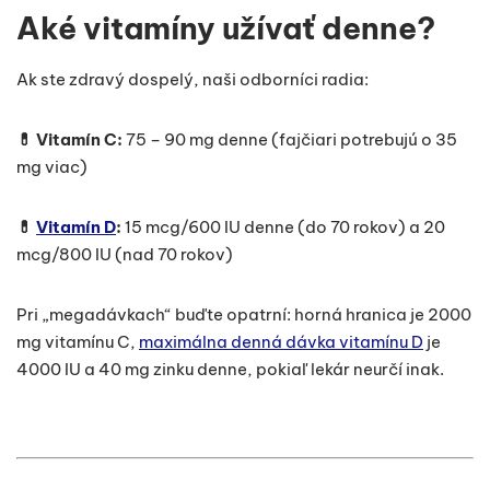
Aké vitamíny užívať denne?
Ak ste zdravý dospelý, naši odborníci radia:
💊 Vitamín C:
75 – 90 mg denne (fajčiari potrebujú o 35
mg viac)
💊
Vitamín D
:
15 mcg/600 IU denne (do 70 rokov) a 20
mcg/800 IU (nad 70 rokov)
Pri „megadávkach“ buďte opatrní: horná hranica je 2000
mg vitamínu C,
maximálna denná dávka vitamínu D
je
4000 IU a 40 mg zinku denne, pokiaľ lekár neurčí inak.