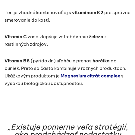
Ten je vhodné kombinovať aj s
vitamínom K2
pre správne
smerovanie do kostí.
Vitamín C
zasa zlepšuje vstrebávanie
železa
z
rastlinných zdrojov.
Vitamín B6
(pyridoxín) uľahčuje prenos
horčíka
do
buniek. Preto sa často kombinuje v rôznych produktoch.
Ukážkovým produktom je
Magnesium citrát complex
s
vysokou biologickou dostupnosťou.
„Existuje pomerne veľa stratégií,
ako predchádzať nedostatku