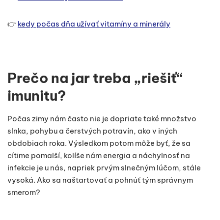
👉
kedy počas dňa užívať vitamíny a minerály
Prečo na jar treba „riešiť“
imunitu?
Počas zimy nám často nie je dopriate také množstvo
slnka, pohybu a čerstvých potravín, ako v iných
obdobiach roka. Výsledkom potom môže byť, že sa
cítime pomalší, kolíše nám energia a náchylnosť na
infekcie je u nás, napriek prvým slnečným lúčom, stále
vysoká. Ako sa naštartovať a pohnúť tým správnym
smerom?