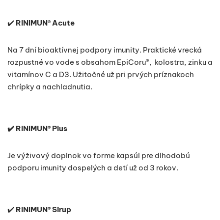
✔️
RINIMUN® Acute
Na 7 dní bioaktívnej podpory imunity. Praktické vrecká
rozpustné vo vode s obsahom EpiCoru®, kolostra, zinku a
vitamínov C a D3. Užitočné už pri prvých príznakoch
chrípky a nachladnutia.
✔️
RINIMUN® Plus
Je výživový doplnok vo forme kapsúl pre dlhodobú
podporu imunity dospelých a detí už od 3 rokov.
✔️
RINIMUN® Sirup