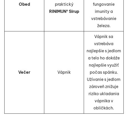
Obed
praktický
fungovanie
RINIMUN® Sirup
imunity a
vstrebávanie
železa.
Vápnik sa
vstrebáva
najlepšie s jedlom
a telo ho dokáže
najlepšie využiť
Večer
Vápnik
počas spánku.
Užívanie s jedlom
zároveň znižuje
riziko ukladania
vápnika v
obličkách.