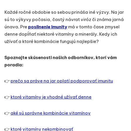
Každé ročné obdobie so sebou prináša iné výzvy. Na jar
sú to výkyvy počasia, častý návrat viróz či známa jarná
únava. Pre
posilnenie imunity
má v tomto čase zmysel
denne dopĺňať niektoré vitamíny a minerály. Kedy ich
užívať a ktoré kombinácie fungujú najlepšie?
Spoznajte skúsenosti našich odborníkov, ktorí vám
poradia:
👉
prečo sa práve na jar oplatí podporovať imunitu
👉
ktoré vitamíny je vhodné užívať denne
👉
aké sú správne kombinácie vitamínov
👉
ktoré vitamíny nekombinovať