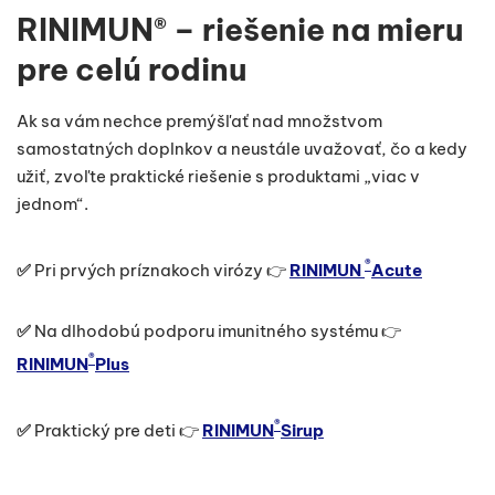
RINIMUN® – riešenie na mieru
pre celú rodinu
Ak sa vám nechce premýšľať nad množstvom
samostatných doplnkov a neustále uvažovať, čo a kedy
užiť, zvoľte praktické riešenie s produktami „viac v
jednom“.
®
✅
Pri prvých príznakoch virózy 👉
RINIMUN
Acute
✅
Na dlhodobú podporu imunitného systému 👉
®
RINIMUN
Plus
®
✅
Praktický pre deti 👉
RINIMUN
Sirup