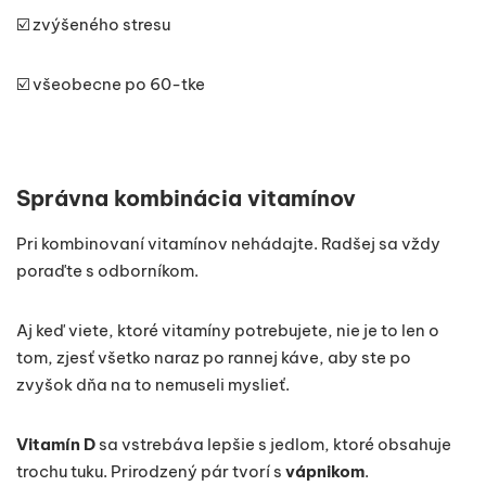
☑️ zvýšeného stresu
☑️ všeobecne po 60-tke
Správna kombinácia vitamínov
Pri kombinovaní vitamínov nehádajte. Radšej sa vždy
poraďte s odborníkom.
Aj keď viete, ktoré vitamíny potrebujete, nie je to len o
tom, zjesť všetko naraz po rannej káve, aby ste po
zvyšok dňa na to nemuseli myslieť.
Vitamín D
sa vstrebáva lepšie s jedlom, ktoré obsahuje
trochu tuku. Prirodzený pár tvorí s
vápnikom
.