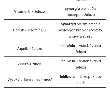
synergia
pre lepšiu
Vitamín C + železo
absorpciu železa
synergia
pre zmiernenie
Horčík + vitamín B6
svalových kŕčov,nervozity,
únavy a stresu
inhibícia
– vstrebávania
Vápnik + železo
železa
inhibícia
– vstrebávania
Železo + zinok
železa
inhibícia
– riziko poklesu
Vysoký príjem zinku + meď
medi