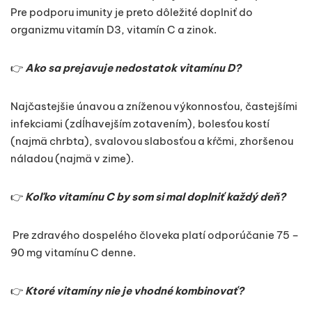
Pre podporu imunity je preto dôležité doplniť do
organizmu vitamín D3, vitamín C a zinok.
👉
Ako sa prejavuje nedostatok vitamínu D?
Najčastejšie únavou a zníženou výkonnosťou, častejšími
infekciami (zdĺhavejším zotavením), bolesťou kostí
(najmä chrbta), svalovou slabosťou a kŕčmi, zhoršenou
náladou (najmä v zime).
👉
Koľko vitamínu C by som si mal doplniť každý deň?
Pre zdravého dospelého človeka platí odporúčanie 75 –
90 mg vitamínu C denne.
👉
Ktoré vitamíny nie je vhodné kombinovať?