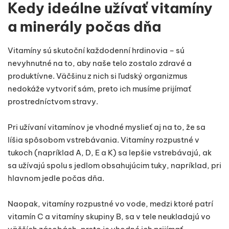
Kedy ideálne užívať vitamíny
a minerály počas dňa
Vitamíny sú skutoční každodenní hrdinovia – sú
nevyhnutné na to, aby naše telo zostalo zdravé a
produktívne. Väčšinu z nich si ľudský organizmus
nedokáže vytvoriť sám, preto ich musíme prijímať
prostredníctvom stravy.
Pri užívaní vitamínov je vhodné myslieť aj na to, že sa
líšia spôsobom vstrebávania. Vitamíny rozpustné v
tukoch (napríklad A, D, E a K) sa lepšie vstrebávajú, ak
sa užívajú spolu s jedlom obsahujúcim tuky, napríklad, pri
hlavnom jedle počas dňa.
Naopak, vitamíny rozpustné vo vode, medzi ktoré patrí
vitamín C a vitamíny skupiny B, sa v tele neukladajú vo