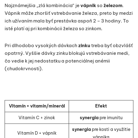
Najznámejšia „zlá kombinácia“ je
vápnik
so
železom
.
Vápnik môže zhoršiť vstrebávanie železa, preto by medzi
ich užívaním mala byť prestávka aspoň 2 – 3 hodiny. To
isté platí aj pri kombinácii železa so zinkom.
Pri dlhodobo vysokých dávkach
zinku
treba byť obzvlášť
opatrný. Vyššie dávky zinku blokujú vstrebávanie medi,
čo vedie k jej nedostatku a potenciálnej anémii
(chudokrvnosti).
Vitamín + vitamín/minerál
Efekt
Vitamín C + zinok
synergia
pre imunitu
synergia
pre kosti a využitie
Vitamín D + vápnik
vápnika