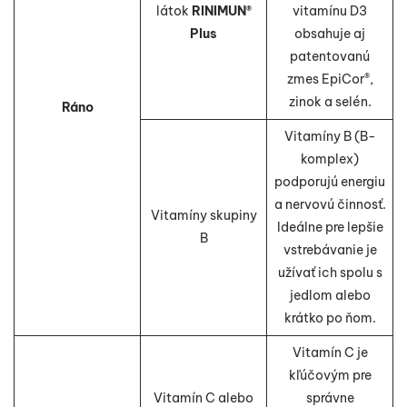
látok
RINIMUN®
vitamínu D3
Plus
obsahuje aj
patentovanú
zmes EpiCor®,
zinok a selén.
Ráno
Vitamíny B (B-
komplex)
podporujú energiu
a nervovú činnosť.
Vitamíny skupiny
Ideálne pre lepšie
B
vstrebávanie je
užívať ich spolu s
jedlom alebo
krátko po ňom.
Vitamín C je
kľúčovým pre
Vitamín C alebo
správne