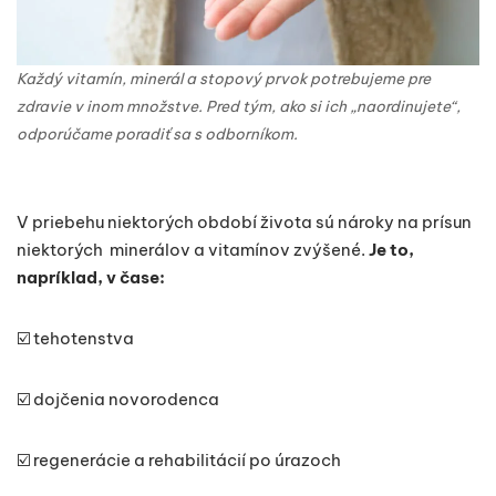
Každý vitamín, minerál a stopový prvok potrebujeme pre
zdravie v inom množstve. Pred tým, ako si ich „naordinujete“,
odporúčame poradiť sa s odborníkom.
V priebehu niektorých období života sú nároky na prísun
niektorých minerálov a vitamínov zvýšené.
Je to,
napríklad, v čase:
☑️ tehotenstva
☑️ dojčenia novorodenca
☑️ regenerácie a rehabilitácií po úrazoch