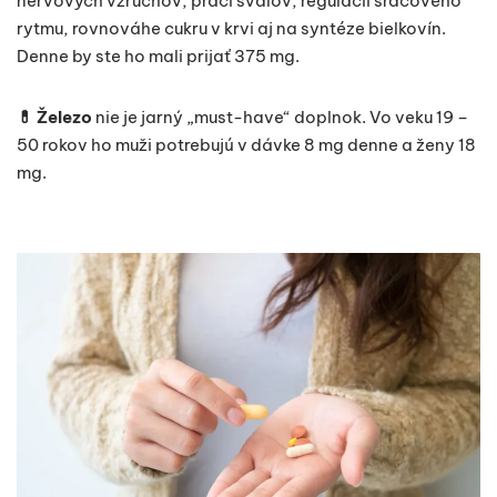
nervových vzruchov, práci svalov, regulácii srdcového
rytmu, rovnováhe cukru v krvi aj na syntéze bielkovín.
Denne by ste ho mali prijať 375 mg.
💊 Železo
nie je jarný „must-have“ doplnok. Vo veku 19 –
50 rokov ho muži potrebujú v dávke 8 mg denne a ženy 18
mg.