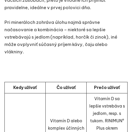
väčších zásobách, preto je vhodné ich prijímať
pravidelne, ideálne v prvej polovici dňa.
Pri mineráloch zohráva úlohu najmä správne
načasovanie a kombinácia – niektoré sa lepšie
vstrebávajú s jedlom (napríklad, horčík či zinok), iné
môže ovplyvniť súčasný príjem kávy, čaju alebo
vlákniny.
Kedy užívať
Čo užívať
Prečo užívať
Vitamín D sa
lepšie vstrebáva s
jedlom, resp. s
Vitamín D alebo
tukom. RINIMUN®
komplex účinných
Plus okrem