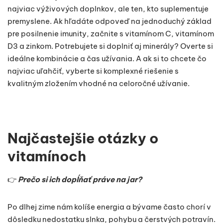
najviac výživových doplnkov, ale ten, kto suplementuje
premyslene. Ak hľadáte odpoveď na jednoduchý základ
pre posilnenie imunity, začnite s vitamínom C, vitamínom
D3 a zinkom. Potrebujete si doplniť aj minerály? Overte si
ideálne kombinácie a čas užívania. A ak si to chcete čo
najviac uľahčiť, vyberte si komplexné riešenie s
kvalitným zložením vhodné na celoročné užívanie.
Najčastejšie otázky o
vitamínoch
👉
Prečo si ich dopĺňať práve na jar?
Po dlhej zime nám kolíše energia a bývame často chorí v
dôsledku nedostatku slnka, pohybu a čerstvých potravín.