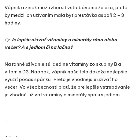
Vápnik a zinok môžu zhoršiť vstrebávanie železa, preto
by medzi ich užívaním mala byť prestávka aspoň 2 – 3
hodiny.
👉
Je lepšie užívať vitamíny a minerály ráno alebo
večer? A s jedlom či na lačno?
Na ranné užívanie sú ideálne vitamíny zo skupiny B a
vitamín D3. Naopak, vápnik naše telo dokáže najlepšie
využiť počas spánku . Preto je vhodnejšie užívať ho
večer. Vo všeobecnosti platí, že pre lepšie vstrebávanie
je vhodné užívať vitamíny a minerály spolu s jedlom.
—